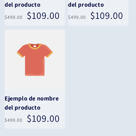
del producto
del producto
$109.00
$109.00
Precio
Precio
Precio
Precio
$499.00
$499.00
habitual
de
habitual
de
oferta
oferta
Ejemplo de nombre
del producto
$109.00
Precio
Precio
$499.00
habitual
de
oferta