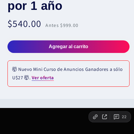
por 1 año
$540.00
Precio
Precio
Antes $999.00
de
habitual
oferta
Agregar al carrito
🤯 Nuevo Mini Curso de Anuncios Ganadores a sólo
U$27 🤯.
Ver oferta