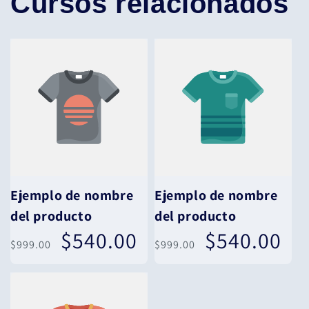
Cursos relacionados
Ejemplo de nombre
Ejemplo de nombre
del producto
del producto
$540.00
$540.00
Precio
Precio
Precio
Precio
$999.00
$999.00
habitual
de
habitual
de
oferta
oferta